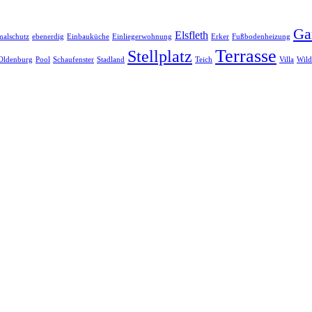
Ga
Elsfleth
alschutz
ebenerdig
Einbauküche
Einliegerwohnung
Erker
Fußbodenheizung
Terrasse
Stellplatz
Oldenburg
Pool
Schaufenster
Stadland
Teich
Villa
Wild