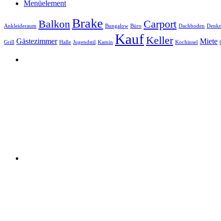
Menüelement
Brake
Balkon
Carport
Ankleideraum
Bungalow
Büro
Dachboden
Denkm
Kauf
Keller
Gästezimmer
Miete
Grill
Halle
Jugendstil
Kamin
Kochinsel