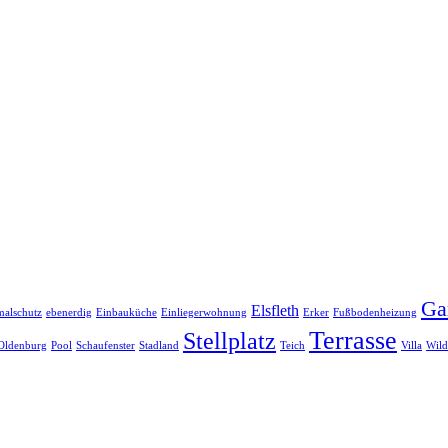
Ga
Elsfleth
alschutz
ebenerdig
Einbauküche
Einliegerwohnung
Erker
Fußbodenheizung
Terrasse
Stellplatz
Oldenburg
Pool
Schaufenster
Stadland
Teich
Villa
Wild