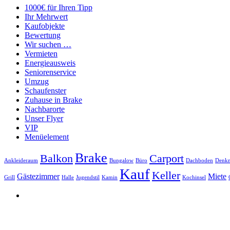
1000€ für Ihren Tipp
Ihr Mehrwert
Kaufobjekte
Bewertung
Wir suchen …
Vermieten
Energieausweis
Seniorenservice
Umzug
Schaufenster
Zuhause in Brake
Nachbarorte
Unser Flyer
VIP
Menüelement
Brake
Balkon
Carport
Ankleideraum
Bungalow
Büro
Dachboden
Denkm
Kauf
Keller
Gästezimmer
Miete
Grill
Halle
Jugendstil
Kamin
Kochinsel