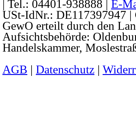
| Tel.: 04401-938888 |
E-Ma
USt-IdNr.: DE117397947 | 
GewO erteilt durch den La
Aufsichtsbehörde: Oldenbur
Handelskammer, Moslestraß
AGB
|
Datenschutz
|
Widerr