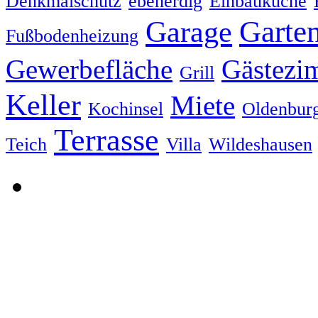
Denkmalschutz
ebenerdig
Einbauküche
Garte
Garage
Fußbodenheizung
Gewerbefläche
Gästezi
Grill
Keller
Miete
Kochinsel
Oldenbur
Terrasse
Teich
Villa
Wildeshausen