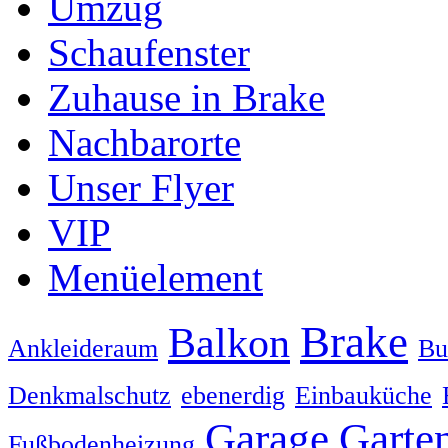
Umzug
Schaufenster
Zuhause in Brake
Nachbarorte
Unser Flyer
VIP
Menüelement
Brake
Balkon
Ankleideraum
Bu
Denkmalschutz
ebenerdig
Einbauküche
Garage
Garte
Fußbodenheizung