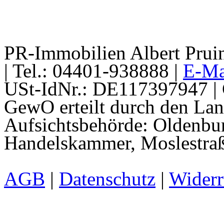
PR-Immobilien Albert Pruin
| Tel.: 04401-938888 |
E-Ma
USt-IdNr.: DE117397947 | 
GewO erteilt durch den La
Aufsichtsbehörde: Oldenbur
Handelskammer, Moslestraß
AGB
|
Datenschutz
|
Widerr