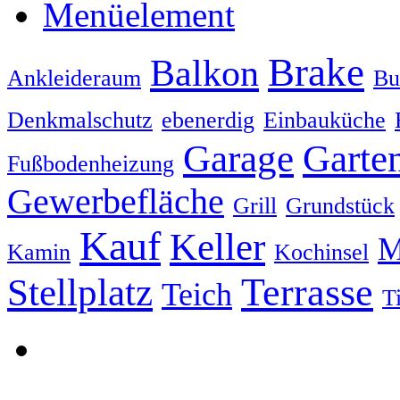
Menüelement
Brake
Balkon
Ankleideraum
Bu
Denkmalschutz
ebenerdig
Einbauküche
Garage
Garte
Fußbodenheizung
Gewerbefläche
Grill
Grundstück
Kauf
Keller
M
Kamin
Kochinsel
Stellplatz
Terrasse
Teich
T