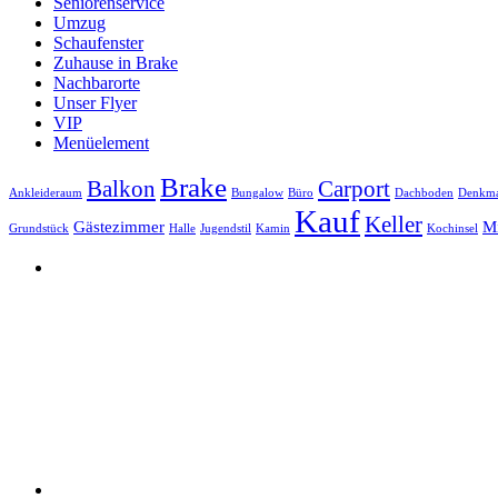
Seniorenservice
Umzug
Schaufenster
Zuhause in Brake
Nachbarorte
Unser Flyer
VIP
Menüelement
Brake
Balkon
Carport
Ankleideraum
Bungalow
Büro
Dachboden
Denkma
Kauf
Keller
Gästezimmer
Mi
Grundstück
Halle
Jugendstil
Kamin
Kochinsel