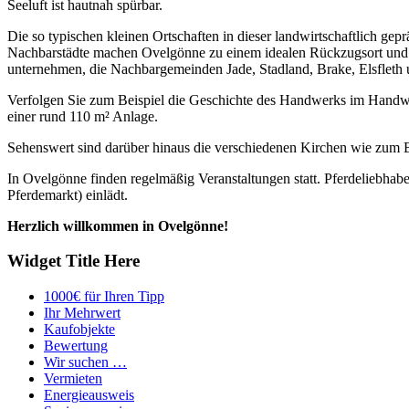
Seeluft ist hautnah spürbar.
Die so typischen kleinen Ortschaften in dieser landwirtschaftlich ge
Nachbarstädte machen Ovelgönne zu einem idealen Rückzugsort und
unternehmen, die Nachbargemeinden Jade, Stadland, Brake, Elsfleth 
Verfolgen Sie zum Beispiel die Geschichte des Handwerks im Handwe
einer rund 110 m² Anlage.
Sehenswert sind darüber hinaus die verschiedenen Kirchen wie zum Be
In Ovelgönne finden regelmäßig Veranstaltungen statt. Pferdeliebha
Pferdemarkt) einlädt.
Herzlich willkommen in Ovelgönne!
Widget Title Here
1000€ für Ihren Tipp
Ihr Mehrwert
Kaufobjekte
Bewertung
Wir suchen …
Vermieten
Energieausweis