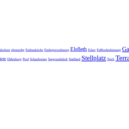
Ga
Elsfleth
lschutz
ebenerdig
Einbauküche
Einliegerwohnung
Erker
Fußbodenheizung
Terr
Stellplatz
ete
Oldenburg
Pool
Schaufenster
Seegrundstück
Stadland
Teich