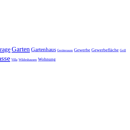
Garten
rage
Gartenhaus
Gewerbe
Gewerbefläche
Geräteraum
Grill
asse
Wohnung
Villa
Wildeshausen