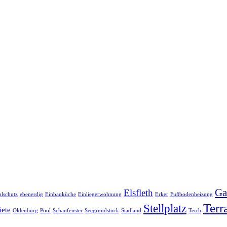
Ga
Elsfleth
lschutz
ebenerdig
Einbauküche
Einliegerwohnung
Erker
Fußbodenheizung
Terr
Stellplatz
ete
Oldenburg
Pool
Schaufenster
Seegrundstück
Stadland
Teich