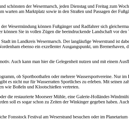
 und schönsten der Wesermarsch, jeden Dienstag und Freitag zum Wochen
trum warten am Marktplatz sowie in den Straßen und Passagen der Fußgä
er Wesermündung können Fußgänger und Radfahrer sich gleichermaßen t
er können Sie in vollen Zügen die beeindruckende Landschaft vor de
Stadt im Landkreis Wesermarsch. Der langläufige Weserstrand ist dabe
Nordenham ebenso ein exzellenter Ausgangspunkt, um Bremerhaven, di
tiv. Auch kann man hier die Gelegenheit nutzen und mit einem Ausfl
gramm, ob Sportboothafen oder mehrere Wassersportvereine. Nur im Flu
 gibt es nicht nur für Wasserratten Sportliches zu erleben. Mit seinen
rten wie Boßeln und Klootschießen vertreten.
 oder die restaurierte Moorseer Mühle, eine Galerie-Holländer-Windmü
den soll es sogar schon zu Zeiten der Winkinger gegeben haben. Auch
iche Fonsstock Festival am Weserstrand besuchen oder im Planetarium 