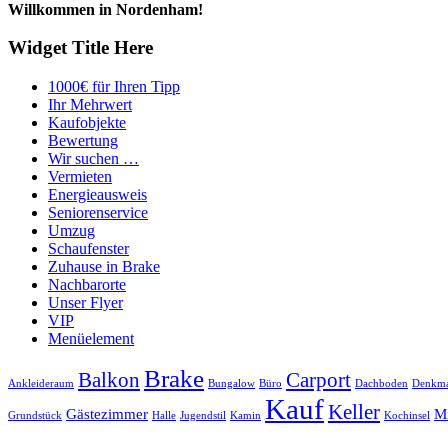
Willkommen in Nordenham!
Widget Title Here
1000€ für Ihren Tipp
Ihr Mehrwert
Kaufobjekte
Bewertung
Wir suchen …
Vermieten
Energieausweis
Seniorenservice
Umzug
Schaufenster
Zuhause in Brake
Nachbarorte
Unser Flyer
VIP
Menüelement
Brake
Balkon
Carport
Ankleideraum
Bungalow
Büro
Dachboden
Denkma
Kauf
Keller
Gästezimmer
Mi
Grundstück
Halle
Jugendstil
Kamin
Kochinsel