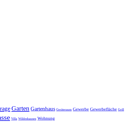
Garten
rage
Gartenhaus
Gewerbe
Gewerbefläche
Geräteraum
Grill
asse
Wohnung
Villa
Wildeshausen