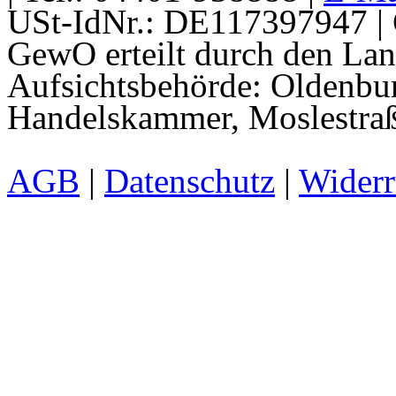
USt-IdNr.: DE117397947 | 
GewO erteilt durch den La
Aufsichtsbehörde: Oldenbur
Handelskammer, Moslestraß
AGB
|
Datenschutz
|
Widerr